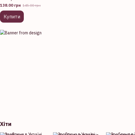
коричневий
138.00 грн
145.00 грн
двосторонній зі
щіточкою
Купити
Хіти