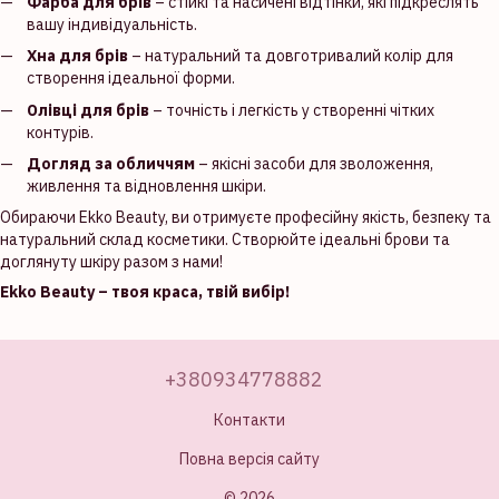
Фарба для брів
– стійкі та насичені відтінки, які підкреслять
вашу індивідуальність.
Хна для брів
– натуральний та довготривалий колір для
створення ідеальної форми.
Олівці для брів
– точність і легкість у створенні чітких
контурів.
Догляд за обличчям
– якісні засоби для зволоження,
живлення та відновлення шкіри.
Обираючи Ekko Beauty, ви отримуєте професійну якість, безпеку та
натуральний склад косметики. Створюйте ідеальні брови та
доглянуту шкіру разом з нами!
Ekko Beauty – твоя краса, твій вибір!
+380934778882
Контакти
Повна версія сайту
© 2026