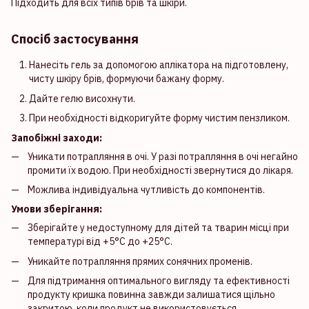
Підходить для всіх типів брів та шкіри.
Спосіб застосування
Нанесіть гель за допомогою аплікатора на підготовлену,
чисту шкіру брів, формуючи бажану форму.
Дайте гелю висохнути.
При необхідності відкоригуйте форму чистим пензликом.
Запобіжні заходи:
Уникати потрапляння в очі. У разі потрапляння в очі негайно
промити їх водою. При необхідності звернутися до лікаря.
Можлива індивідуальна чутливість до компонентів.
Умови зберігання:
Зберігайте у недоступному для дітей та тварин місці при
температурі від +5°С до +25°С.
Уникайте потрапляння прямих сонячних променів.
Для підтримання оптимального вигляду та ефективності
продукту кришка повинна завжди залишатися щільно
закритою, коли продукт не використовується.