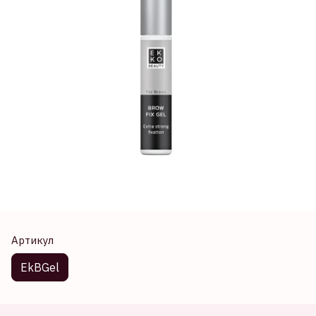
Артикул
EkBGel