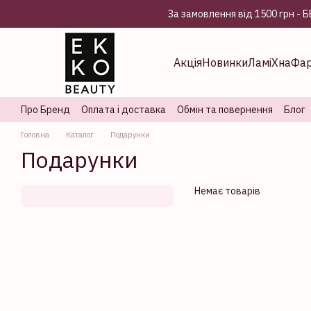
Перейти до основного контенту
За замовлення від 1500 грн 
Акція
Новинки
Ламі
Хна
Фа
Про Бренд
Оплата і доставка
Обмін та повернення
Блог
Головна
Каталог
Подарунки
Подарунки
Немає товарів