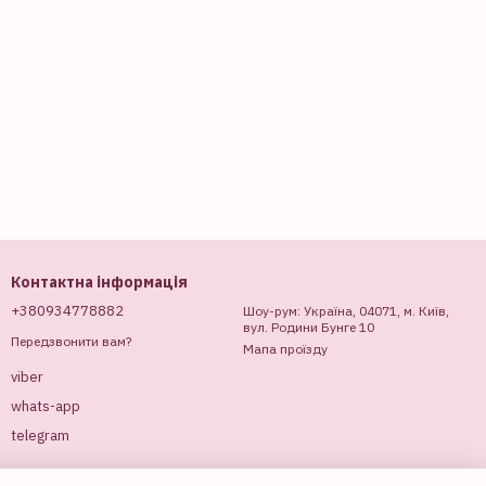
Контактна інформація
+380934778882
Шоу-рум: Україна, 04071, м. Київ,
вул. Родини Бунге 10
Передзвонити вам?
Мапа проїзду
viber
whats-app
telegram