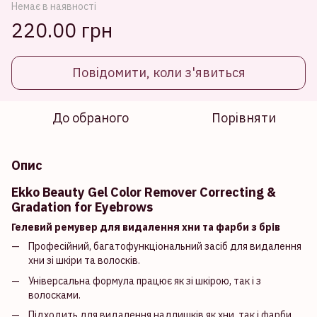
Немає в наявності
220.00 грн
Повідомити, коли з'явиться
До обраного
Порівняти
Опис
Ekko Beauty Gel Color Remover Correcting &
Gradation for Eyebrows
Гелевий ремувер для видалення хни та фарби з брів
Професійний, багатофункціональний засіб для видалення
хни зі шкіри та волосків.
Універсальна формула працює як зі шкірою, так і з
волосками.
Підходить для видалення надлишків як хни, так і фарби.