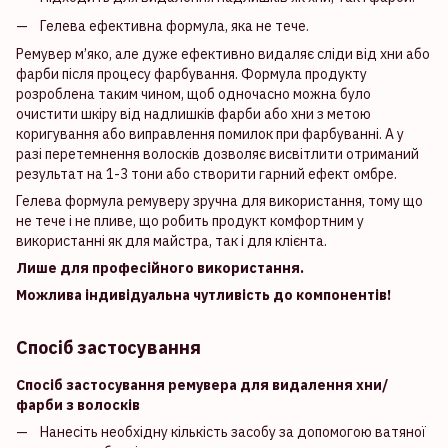
Гелева ефективна формула, яка не тече.
Ремувер м’яко, але дуже ефективно видаляє сліди від хни або
фарби після процесу фарбування. Формула продукту
розроблена таким чином, щоб одночасно можна було
очистити шкіру від надлишків фарби або хни з метою
коригування або виправлення помилок при фарбуванні. А у
разі перетемнення волосків дозволяє висвітлити отриманий
результат на 1-3 тони або створити гарний ефект омбре.
Гелева формула ремуверу зручна для використання, тому що
не тече і не пливе, що робить продукт комфортним у
використанні як для майстра, так і для клієнта.
Лише для професійного використання.
Можлива індивідуальна чутливість до компонентів!
Спосіб застосування
Спосіб застосування ремувера для видалення хни/
фарби з волосків
Нанесіть необхідну кількість засобу за допомогою ватяної