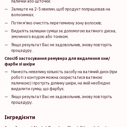
палички або щіточки;
Залиште на 2-5 хвилин, щоб продукт попрацював на
волосинках;
Потім м’яко очистіть перетемнену зону волосків;
Видаліть залишки суміші за допомогою ватяного диска,
змоченого водою або тоніком;
Якщо результат Вас не задовольнив, знову повторіть
процедуру.
Спосіб застосування ремувера для видалення хни/
фарби зі шкіри
Нанесіть невелику кількість засобу на ватяний диск (при
роботі з контуром можна скористатися ватяною
паличкою) і протріть ділянку шкіри, на якій необхідно
видалити суміш, що фарбує.
Якщо результат Вас не задовольнив, знову повторіть
процедуру.
Інгредієнти