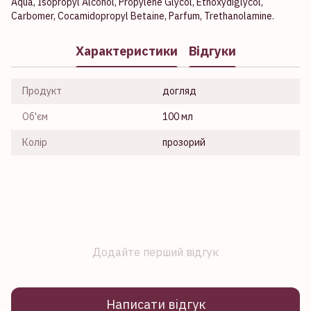
Aqua, Isopropyl Alcohol, Propylene Glycol, Ethoxydiglycol,
Carbomer, Cocamidopropyl Betaine, Parfum, Trethanolamine.
Характеристики
Відгуки
Продукт
догляд
Об'єм
100 мл
Колір
прозорий
Додайте перший відгук
Написати відгук