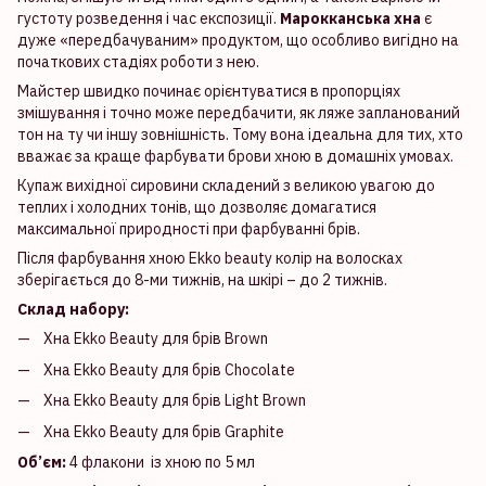
густоту розведення і час експозиції.
Марокканська хна
є
дуже «передбачуваним» продуктом, що особливо вигідно на
початкових стадіях роботи з нею.
Майстер швидко починає орієнтуватися в пропорціях
змішування і точно може передбачити, як ляже запланований
тон на ту чи іншу зовнішність. Тому вона ідеальна для тих, хто
вважає за краще фарбувати брови хною в домашніх умовах.
Купаж вихідної сировини складений з великою увагою до
теплих і холодних тонів, що дозволяє домагатися
максимальної природності при фарбуванні брів.
Після фарбування хною Ekko beauty колір на волосках
зберігається до 8-ми тижнів, на шкірі – до 2 тижнів.
Склад набору:
Хна Ekko Beauty для брів Brown
Хна Ekko Beauty для брів Chocolate
Хна Ekko Beauty для брів Light Brown
Хна Ekko Beauty для брів Graphite
Об’єм:
4 флакони із хною по 5 мл