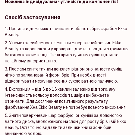
Можлива індивідуальна чутливість до компонентів!
Спосіб застосування
1. Провести демакіяж та очистити область брів скрабом Ekko
Beauty.
2. У неметалевій ємності змішати мінеральний розчин Ekko
Beauty та порошок хни у пропорції, достатньої для отримання
бажаної консистенції. Після приготування суміш підлягає
негайному використанню.
3. Плоским синтетичним пензлем рівномірно нанести суміш
чітко по запланованій формі брів. При необхідності
відкоригувати межу нанесення сухою ватною паличкою.
4. Експозиція – від 5 до 15 хвилин залежно від того, яку
інтенсивність кольору волосків та шкіри ви бажаєте
отримати. Для досягнення позитивного результату
фарбування Хна Ekko Beauty не потребує повного висихання.
5. Зняти поверхневий шар фарбуючої суміші за допомогою
ватного диска, зволоженого маслом для росту брів і вій Ekko
Beauty. Остаточно видалити залишки хни із зони брів
звичайною водою.