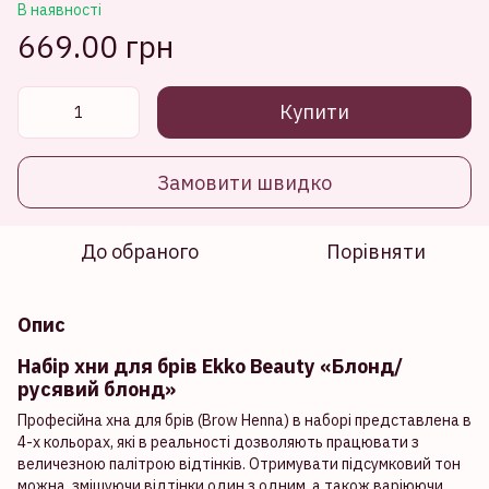
В наявності
669.00 грн
Купити
Замовити швидко
До обраного
Порівняти
Опис
Набір хни для брів Ekko Beauty «Блонд/
русявий блонд» ⠀
Професійна хна для брів (Brow Henna) в наборі представлена в
4-х кольорах, які в реальності дозволяють працювати з
величезною палітрою відтінків. Отримувати підсумковий тон
можна, змішуючи відтінки один з одним, а також варіюючи