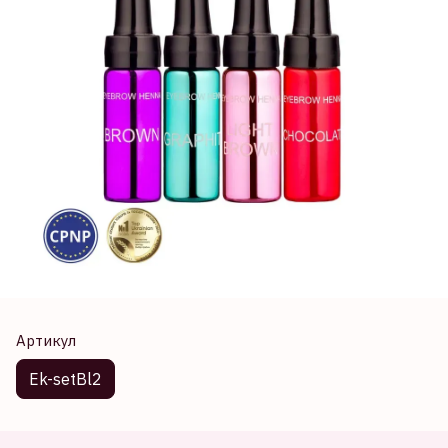
Артикул
Ek-setBl2